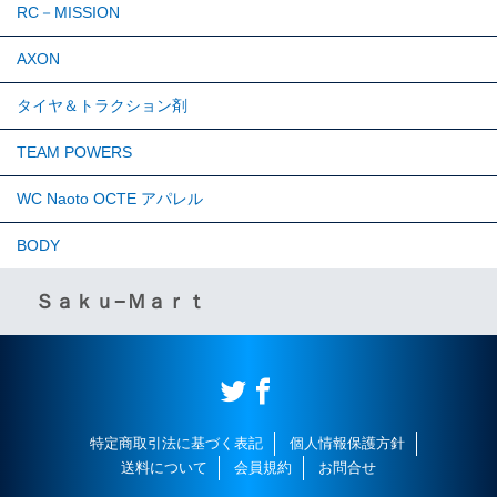
RC－MISSION
AXON
タイヤ＆トラクション剤
TEAM POWERS
WC Naoto OCTE アパレル
BODY
Ｓａｋｕ−Ｍａｒｔ
特定商取引法に基づく表記
個人情報保護方針
送料について
会員規約
お問合せ